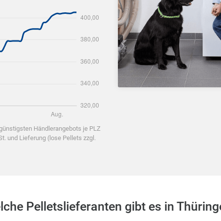
 günstigsten Händlerangebots je PLZ
. und Lieferung (lose Pellets zzgl.
che Pelletslieferanten gibt es in Thürin