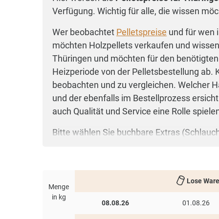
Verfügung. Wichtig für alle, die wissen möc
Wer beobachtet
Pelletspreise
und für wen i
möchten Holzpellets verkaufen und wissen, 
Thüringen und möchten für den benötigten 
Heizperiode von der Pelletsbestellung ab. 
beobachten und zu vergleichen. Welcher H
und der ebenfalls im Bestellprozess ersich
auch Qualität und Service eine Rolle spiele
Bitte wählen Sie buchbare Extras (Schlauch
nach Bedarf direkt im Bestellprozess. Auc
Holzpellets werden traditionell zu Staffelp
Kilopreis. Für eine optimale Übersicht über 
Lose War
Menge
Einzelabnahme, sondern auch für
Sammelb
in kg
08.08.26
01.08.26
So sehen Sie alle
Pelletspreise für Thürin