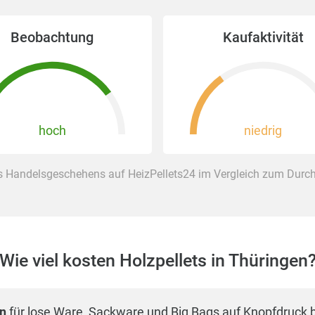
Beobachtung
Kaufaktivität
hoch
niedrig
 Handelsgeschehens auf HeizPellets24 im Vergleich zum Durchs
Wie viel kosten Holzpellets in Thüringen
en
für lose Ware, Sackware und Big Bags auf Knopfdruck 