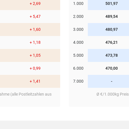
+ 2,69
1.000
501,97
chnell, inwieweit es sich lohnt, weitere Nachbarn anzusp
 loser Ware, Sackware und Big Bags entscheiden.
+ 5,47
2.000
489,54
+ 1,60
3.000
480,97
+ 1,18
4.000
476,21
+ 1,05
5.000
473,78
+ 0,99
6.000
470,00
+ 1,41
7.000
-
hme (alle Postleitzahlen aus
Ø €/1.000kg Preis