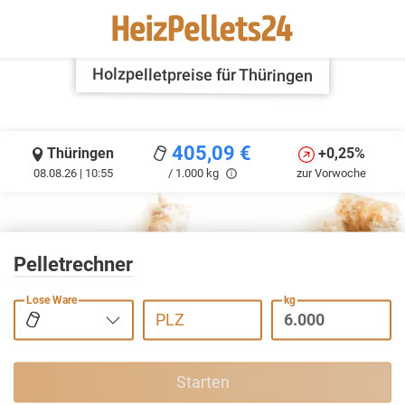
Holzpelletpreise für Thüringen
405,09
€
Thüringen
+0,25%
08.08.26 | 10:55
/ 1.000 kg
zur Vorwoche
Pelletrechner
Lose Ware
kg
PLZ
Starten