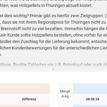
hten, was Holzpellets in Thüringen aktuell kostet.
st dies wichtig? Primär gibt es hierfür zwei Zielgruppen:
P
dass sie mit ihrem Regionalpreis für Thüringen nicht zu
Brennstoff nicht zu viel bezahlen. Immerhin hängen die
Kein Kunde sollte Holzpellets bestellen, ohne vorher für
ändler den Zuschlag für die Lieferung bekommt, entsche
tlichen Kundenbewertungen für die unterschiedlichen Lie
n.
länge, flexible Zahlarten wie z.B. Ratenkauf oder auch di
h die Wahl zwischen lose Ware, Sackware und Big Bags st
reisen angeboten. Das Grundprinzip ist einfach: je höher 
die Staffelpreise hat HeizPellets24 eine Tabelle entwickelt
e
Menge
estellungen
mit mehreren Teilnehmern darstellt.
in kg
Differenz
08.08.26
gen
auf einen Blick! Von 500 bis 10.000 Kilogramm und vo