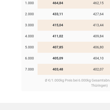
1.000
464,84
462,15
Vergleich der einzelnen Kilopreise zeigt s
bestellen. Dabei können Sie sich zwischen
2.000
433,11
427,64
3.000
415,04
413,44
4.000
411,02
409,84
5.000
407,85
406,80
6.000
405,09
404,10
7.000
403,48
402,07
Ø €/1.000kg Preis bei 6.000kg Gesamtabna
Thüringen)