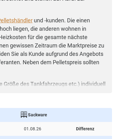
elletshändler
und -kunden. Die einen
 hoch liegen, die anderen wohnen in
 Heizkosten für die gesamte nächste
 einen gewissen Zeitraum die Marktpreise zu
iden Sie als Kunde aufgrund des Angebots
feranten. Neben dem Pelletspreis sollten
e Größe des Tankfahrzeugs etc.) individuell
eht Ihnen zur Verfügung.
die Bestellmenge, desto niedriger der
, die nicht nur die Pelletspreise bei
Sackware
01.08.26
Differenz
n einem bis zu fünf Abnehmern. Ein