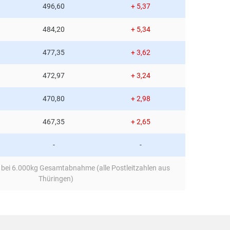
496,60
+ 5,37
rechen um zu einem günstigeren Kilopreis zu
484,20
+ 5,34
477,35
+ 3,62
472,97
+ 3,24
470,80
+ 2,98
467,35
+ 2,65
-
-
 bei 6.000kg Gesamtabnahme (alle Postleitzahlen aus
Thüringen)