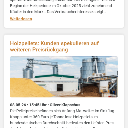
Beginn der Heizperiode im Oktober 2025 zieht zunehmend
Käufer in den Markt. Das Verbraucherinteresse steigt
sprunghaft und die erwartete Bevorratungswelle nimmt
Weiterlesen
Fahrt auf. Der Preis für Sackware stagniert bei 400 Euro je
Tonne.
Holzpellets: Kunden spekulieren auf
weiteren Preisrückgang
08.05.26 • 15:45 Uhr • Oliver Klapschus
Die Pelletpreise befinden sich Anfang Mai weiter im Sinkflug.
Knapp unter 360 Euro je Tonne lose Holzpellets im
bundesdeutschen Durchschnitt bedeuten den tiefsten Preis