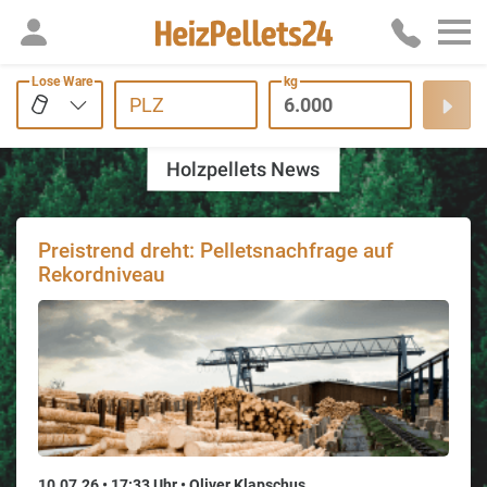
Lose Ware
kg
PLZ
Holzpellets News
Preistrend dreht: Pelletsnachfrage auf
Rekordniveau
10.07.26 • 17:33 Uhr • Oliver Klapschus