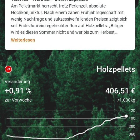
Am Pelletmarkt herrscht trotz Ferienzeit absolute
Hochkonjunktur. Nach einem zähen Frühjahrsgeschäft mit
wenig Nachfrage und sukzessive fallenden Preisen zeigt sich
seit Ende Juni ein regelrechter Run auf Holzpellets. „Billiger
wird es diesen Sommer nicht und wer bis zum Herbest
wartet, zahlt wahrscheinlich drauf“, so die einschlägige
Weiterlesen
Kundenmeinung. In der Tat zeigt sich nach dem „soft
Landing“ der
Holzpellets
Veränderung
+0,91 %
406,51 €
zur Vorwoche
/1.000kg