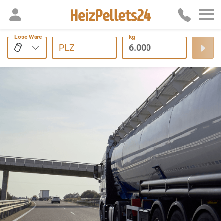
Lose Ware
kg
PLZ