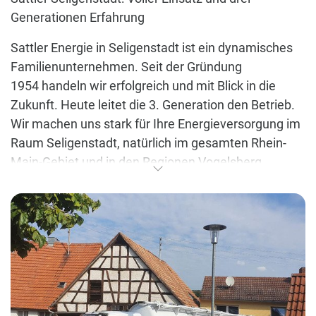
Generationen Erfahrung
Sattler Energie in Seligenstadt ist ein dynamisches
Familienunternehmen. Seit der Gründung
1954 handeln wir erfolgreich und mit Blick in die
Zukunft. Heute leitet die 3. Generation den Betrieb.
Wir machen uns stark für Ihre Energieversorgung im
Raum Seligenstadt, natürlich im gesamten Rhein-
Main-Gebiet und in den Regionen Vogelsberg,
Spessart, Taunus, Odenwald bis an die Bergstraße.
Wir liefern auch in weiter entfernte Gebiete wie
Rhön, Rheingau, Pfalz, Hunsrück und Westerwald.
Unsere Kunden vertrauen uns seit über 65 Jahren.
Sattler Energie ist Ihr flexibler und innovativer
Partner. Für Privathaushalte, Gewerbe,
Landwirte und Unternehmen. Wir