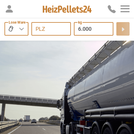
Lose Ware
kg
PLZ