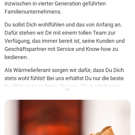
inzwischen in vierter Generation geführten
Familienunternehmens.
Du sollst Dich wohlfühlen und das von Anfang an.
Dafür stehen wir Dir mit einem tollen Team zur
Verfügung, das immer bereit ist, seine Kunden und
Geschäftspartner mit Service und Know-how zu
bedienen.
Als Wärmelieferant sorgen wir dafür, dass Du Dich
stets wohl fühlst! Bei uns erhältst Du nur die beste
Qualität stets zu fairen Preisen. Die Auslieferung
erfolgt durch einen unserer modernen Tankwagen.
Das engagierte, aufgeschlossene und hoch
qualifizierte Hoyer-Team ist ein wichtiger Teil
unseres Unternehmenserfolges in den vergangenen
Jahrzehnten. Auch in Zukunft wird Teamgeist, der