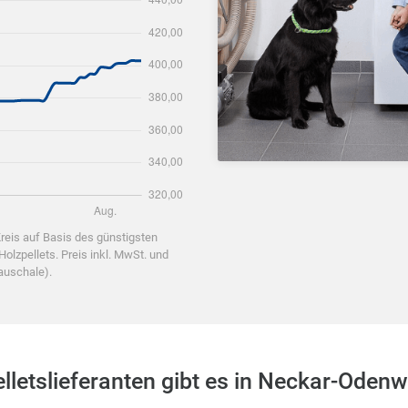
reis auf Basis des günstigsten
lzpellets. Preis inkl. MwSt. und
pauschale).
lletslieferanten gibt es in Neckar-Odenw