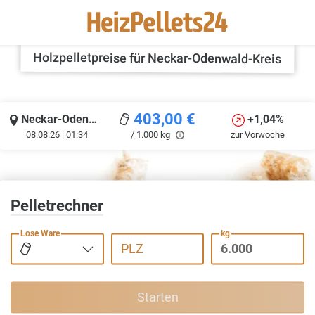
Holzpelletpreise für Neckar-Odenwald-Kreis
403,00
€
Neckar-Odenwald-Kreis
+1,04%
08.08.26 | 01:34
/ 1.000 kg
zur Vorwoche
Pelletrechner
Lose Ware
kg
PLZ
Starten