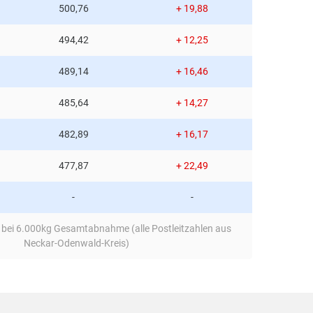
500,76
+ 19,88
494,42
+ 12,25
489,14
+ 16,46
485,64
+ 14,27
482,89
+ 16,17
477,87
+ 22,49
-
-
 bei 6.000kg Gesamtabnahme (alle Postleitzahlen aus
Neckar-Odenwald-Kreis)