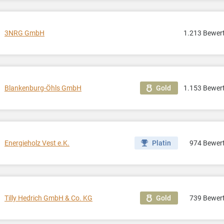
3NRG GmbH
1.213 Bewer
Blankenburg-Öhls GmbH
1.153 Bewer
Gold
Energieholz Vest e.K.
974 Bewer
Platin
Tilly Hedrich GmbH & Co. KG
739 Bewer
Gold