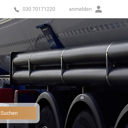
anmelden
030 70171220
t Suchen