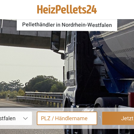
Pellethändler in Nordrhein-Westfalen
tfalen
Jetz
PLZ / Händlername