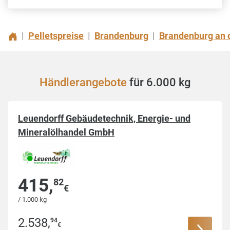
Pelletspreise
Brandenburg
Brandenburg an d
|
|
|
Händlerangebote
für 6.000 kg
Leuendorff Gebäudetechnik, Energie- und
Mineralölhandel GmbH
415
,
82
€
/ 1.000 kg
2.538
,
94
€