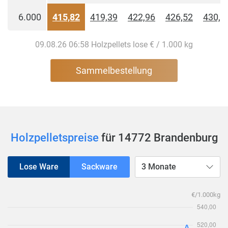
6.000
415,82
419,39
422,96
426,52
430,0
09.08.26 06:58 Holzpellets lose € / 1.000 kg
Sammelbestellung
Holzpelletspreise
für 14772 Brandenburg
Lose Ware
Sackware
3 Monate
€/1.000kg