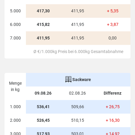
Sammelbestellung organisiert, der findet
aufschlussreiche Preisinformationen und
5.000
417,30
411,95
+ 5,35
Staffelungen in allen weiteren Spalten der
6.000
415,82
411,95
+ 3,87
Tabelle. Generell gilt: je höher die Menge der
Bestellung, desto niedriger ist der
7.000
411,95
411,95
0,00
Kilogrammpreis.
Ø €/1.000kg Preis bei 6.000kg Gesamtabnahme
In Brandenburg liegen die Preise für Holzpellets
(lose) momentan bei 415,82 € pro 1.000 kg.
Das sind 9,31 € pro 1.000 kg bzw. 2,29% über
dem 1.000 kg Durchschnittspreis bei 6.000 kg
Sackware
Menge
Gesamtabnahme in Deutschland.
in kg
09.08.26
02.08.26
Differenz
1.000
536,41
509,66
+ 26,75
2.000
526,45
510,15
+ 16,30
3.000
517,93
503,01
+ 14,92