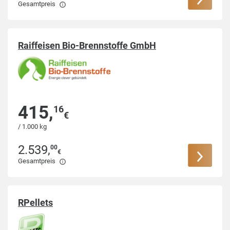
Gesamtpreis
Raiffeisen Bio-Brennstoffe GmbH
415
,
16
€
/ 1.000 kg
2.539
,
00
€
Gesamtpreis
RPellets