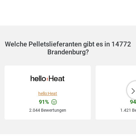
Welche Pelletslieferanten gibt es in 14772
Brandenburg?
hello:Heat
Ba
91%
9
2.044 Bewertungen
1.421 B