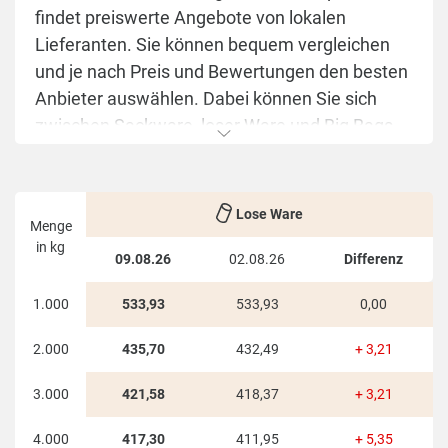
findet preiswerte Angebote von lokalen
Lieferanten. Sie können bequem vergleichen
und je nach Preis und Bewertungen den besten
Anbieter auswählen. Dabei können Sie sich
zwischen Sackware, loser Ware und Big Bags
entscheiden.
Die HeizPellets24 Übersichtstabelle stellt die
Lose Ware
günstigsten Preise für
Brandenburg
Menge
übersichtlich in einer Tabelle dar. Auf einen
in kg
09.08.26
02.08.26
Differenz
Blick sehen Sie die je nach Menge und
Lieferstellen schwankenden Preise.
1.000
533,93
533,93
0,00
Die Übersicht ist sowohl für einzelne Abnehmer,
2.000
435,70
432,49
+ 3,21
als auch für Sammelbesteller interessant. Für
3.000
421,58
418,37
+ 3,21
einen Haushalt sind die Staffelpreise in der
ersten Spalte dargestellt. Wer eine
4.000
417,30
411,95
+ 5,35