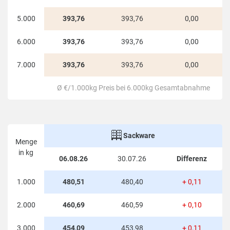
Mit unserem Preisrechner lassen sich durch die
5.000
393,76
393,76
0,00
Eingabe der Postleitzahl (z.B. 84435) und der
6.000
393,76
393,76
0,00
Menge auch genaue Preise für abweichende
Mengen einsehen. Hier gilt, je mehr Holzpellets
7.000
393,76
393,76
0,00
bestellt wird, desto günstiger ist der Preis pro
Kilogramm.
Ø €/1.000kg Preis bei 6.000kg Gesamtabnahme
In der Region 84435 Lengdorf liegen die
Holzpelletspreise (lose Ware) derzeit bei 393,76
€ pro 1.000 kg. Das sind -12,65 € pro 1.000 kg
Sackware
Menge
bzw. -3,11% unter dem 1.000 kg
in kg
06.08.26
30.07.26
Differenz
Durchschnittspreis bei 6.000 kg
Gesamtabnahme für Deutschland.
1.000
480,51
480,40
+ 0,11
2.000
460,69
460,59
+ 0,10
3.000
454,09
453,98
+ 0,11