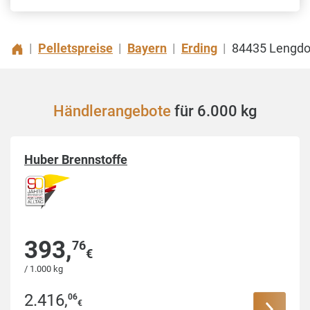
Pelletspreise
Bayern
Erding
84435 Lengdo
|
|
|
|
Händlerangebote
für 6.000 kg
Huber Brennstoffe
393
,
76
€
/ 1.000 kg
2.416
,
06
€