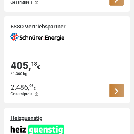
Gesamtpreis
ESSO Vertriebspartner
405
,
18
€
/ 1.000 kg
2.486
,
06
€
Gesamtpreis
Heizguenstig