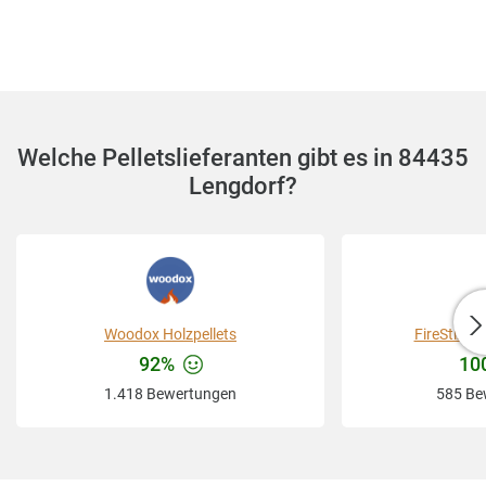
Welche Pelletslieferanten gibt es in 84435
Lengdorf?
Woodox Holzpellets
FireStixx
92%
10
1.418 Bewertungen
585 Be