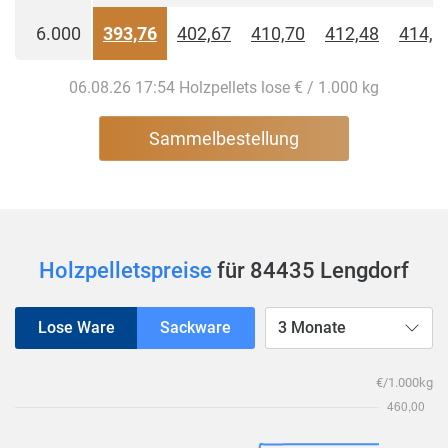
6.000
393,76
402,67
410,70
412,48
414,2
06.08.26 17:54 Holzpellets lose € / 1.000 kg
Sammelbestellung
Holzpelletspreise
für 84435 Lengdorf
Lose Ware
Sackware
3 Monate
€/1.000kg