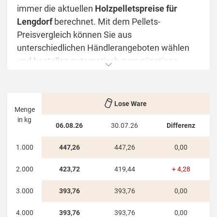
immer die aktuellen
Holzpelletspreise für
Lengdorf
berechnet. Mit dem Pellets-
Preisvergleich können Sie aus
unterschiedlichen Händlerangeboten wählen
und bestellen automatisch zum günstigen
Preis. Sie haben die Wahl zwischen Sackware,
loser Ware und Big Bags, passend zu Ihren
Anforderungen.
Lose Ware
Menge
Mit der praktischen Übersichtstabelle von
in kg
06.08.26
30.07.26
Differenz
HeizPellets24 sehen Sie auf einem Blick wieviel
Holzpellets aktuell in Lengdorf kosten.
1.000
447,26
447,26
0,00
Einzelbesteller und Sammelbesteller erhalten
2.000
423,72
419,44
+ 4,28
hier einen optimalen Überblick über die Kosten
Ihrer Holzpelletsbestellung. Bei
3.000
393,76
393,76
0,00
unterschiedlicher Liefermenge ergibt sich für
den Verbraucher ein anderer Kilogrammpreis.
4.000
393,76
393,76
0,00