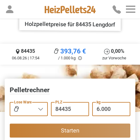
Holzpelletpreise für 84435 Lengdorf
393,76
€
84435
0,00%
06.08.26 | 17:54
/ 1.000 kg
zur Vorwoche
Pelletrechner
Lose Ware
PLZ
kg
Starten