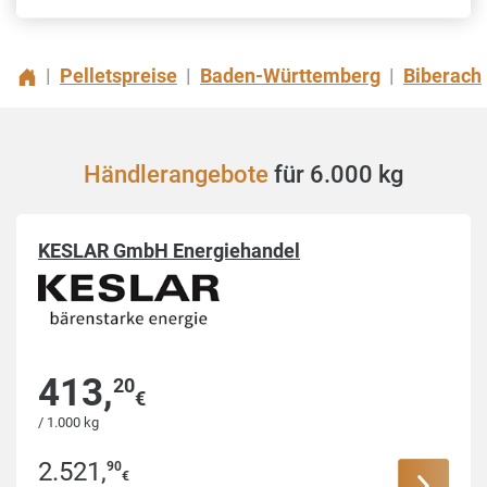
Pelletspreise
Baden-Württemberg
Biberach
|
|
|
Händlerangebote
für 6.000 kg
KESLAR GmbH Energiehandel
413
,
20
€
/ 1.000 kg
2.521
,
90
€