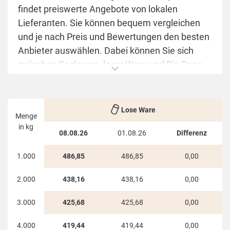
findet preiswerte Angebote von lokalen
Lieferanten. Sie können bequem vergleichen
und je nach Preis und Bewertungen den besten
Anbieter auswählen. Dabei können Sie sich
zwischen Sackware, loser Ware und Big Bags
entscheiden.
Die HeizPellets24 Übersichtstabelle stellt die
Lose Ware
günstigsten Preise für
Eberhardzell
Menge
übersichtlich in einer Tabelle dar. Auf einen
in kg
08.08.26
01.08.26
Differenz
Blick sehen Sie die je nach Menge und
Lieferstellen schwankenden Preise.
1.000
486,85
486,85
0,00
Die Übersicht ist sowohl für einzelne Abnehmer,
2.000
438,16
438,16
0,00
als auch für Sammelbesteller interessant. Für
3.000
425,68
425,68
0,00
einen Haushalt sind die Staffelpreise in der
ersten Spalte dargestellt. Wer eine
4.000
419,44
419,44
0,00