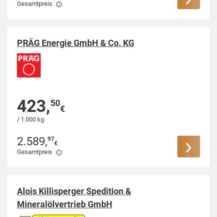
Gesamtpreis
PRÄG Energie GmbH & Co. KG
423
,
50
€
/ 1.000 kg
2.589
,
97
€
Gesamtpreis
Alois Killisperger Spedition &
Mineralölvertrieb GmbH