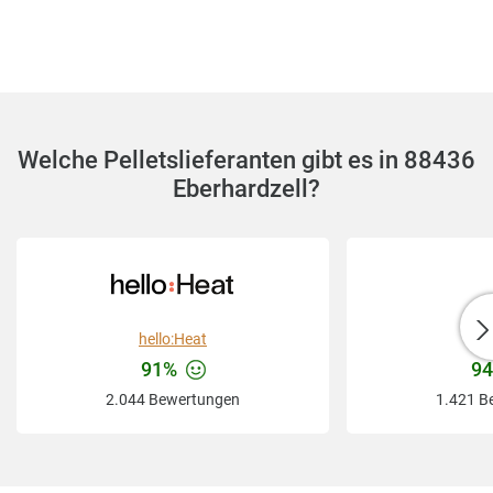
Welche Pelletslieferanten gibt es in 88436
Eberhardzell?
hello:Heat
Ba
91%
9
2.044 Bewertungen
1.421 B