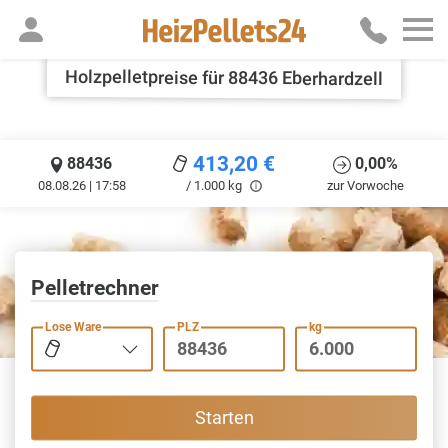
Holzpelletpreise für 88436 Eberhardzell
413,20
€
88436
0,00%
08.08.26 | 17:58
/ 1.000 kg
zur Vorwoche
Pelletrechner
Lose Ware
PLZ
kg
Starten