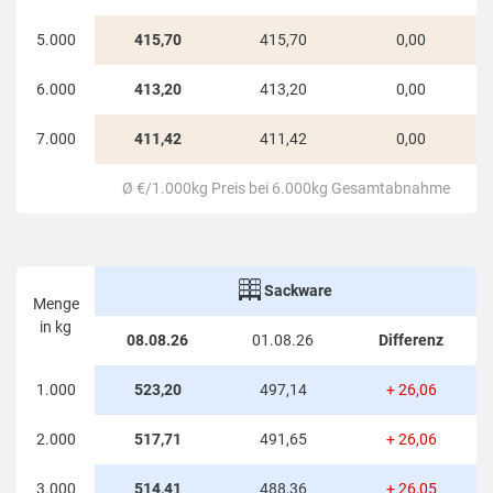
Sammelbestellung organisiert, der findet
aufschlussreiche Preisinformationen und
5.000
415,70
415,70
0,00
Staffelungen in allen weiteren Spalten der
6.000
413,20
413,20
0,00
Tabelle. Generell gilt: je höher die Menge der
Bestellung, desto niedriger ist der
7.000
411,42
411,42
0,00
Kilogrammpreis.
Ø €/1.000kg Preis bei 6.000kg Gesamtabnahme
In Eberhardzell liegen die Preise für Holzpellets
(lose) momentan bei 413,20 € pro 1.000 kg.
Das sind 6,72 € pro 1.000 kg bzw. 1,65% über
dem 1.000 kg Durchschnittspreis bei 6.000 kg
Sackware
Menge
Gesamtabnahme in Deutschland.
in kg
08.08.26
01.08.26
Differenz
1.000
523,20
497,14
+ 26,06
2.000
517,71
491,65
+ 26,06
3.000
514,41
488,36
+ 26,05