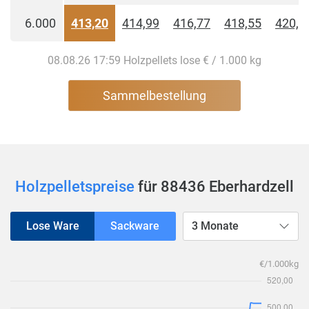
6.000
413,20
414,99
416,77
418,55
420,3
08.08.26 17:59 Holzpellets lose € / 1.000 kg
Sammelbestellung
Holzpelletspreise
für 88436 Eberhardzell
Lose Ware
Sackware
3 Monate
€/1.000kg