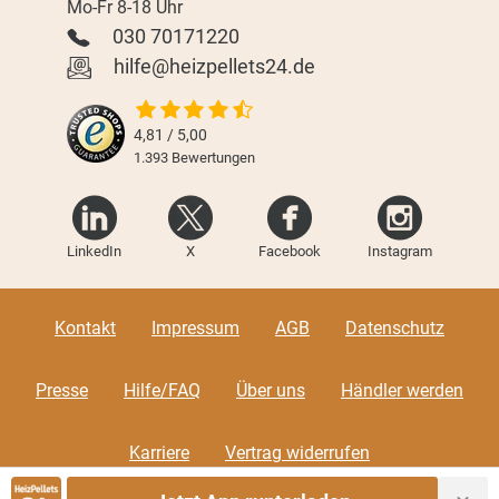
Mo-Fr 8-18 Uhr
030 70171220
hilfe@heizpellets24.de
4,81 / 5,00
1.393
Bewertungen
LinkedIn
X
Facebook
Instagram
Kontakt
Impressum
AGB
Datenschutz
Presse
Hilfe/FAQ
Über uns
Händler werden
Karriere
Vertrag widerrufen