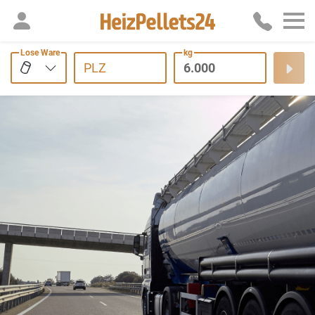
Lose Ware
kg
PLZ