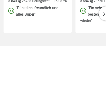
3.840 kg 25788 Hollingstedt
05.08.26
3.584 kg 23560 
"Pünktlich, freundlich und
"Ein sehr g
alles Super"
bestens ge
wieder"