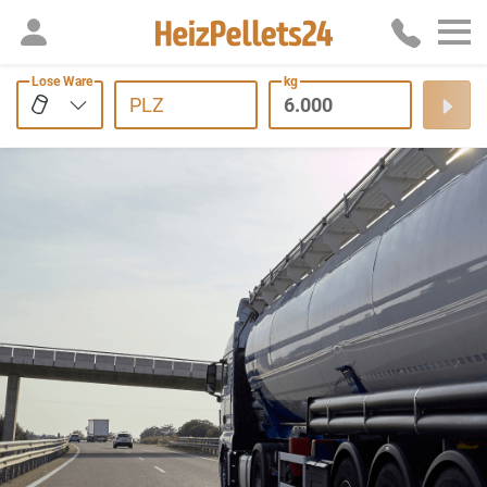
Lose Ware
kg
PLZ