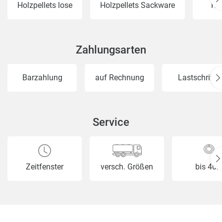
Holzpellets lose
Holzpellets Sackware
Ka
Zahlungsarten
Barzahlung
auf Rechnung
Lastschrift
Service
Zeitfenster
versch. Größen
bis 40