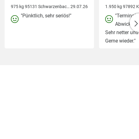
975 kg 95131 Schwarzenbach am Wald
29.07.26
"Pünktlich, sehr seriös!"
"Terminab
Abwicklung,
Sehr netter und 
Gerne wieder."