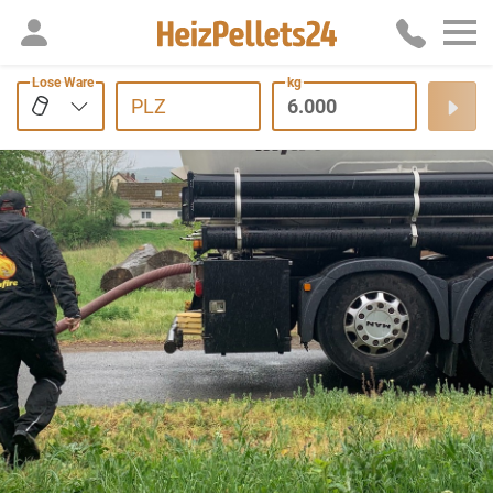
Lose Ware
kg
PLZ