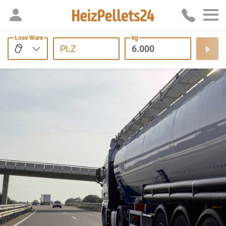
Lose Ware
kg
PLZ