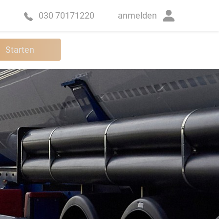
anmelden
030 70171220
Starten